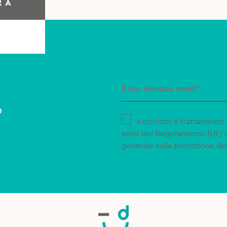
RA
o
Autorizzo il trattamento 
sensi del Regolamento (UE)
generale sulla protezione dei