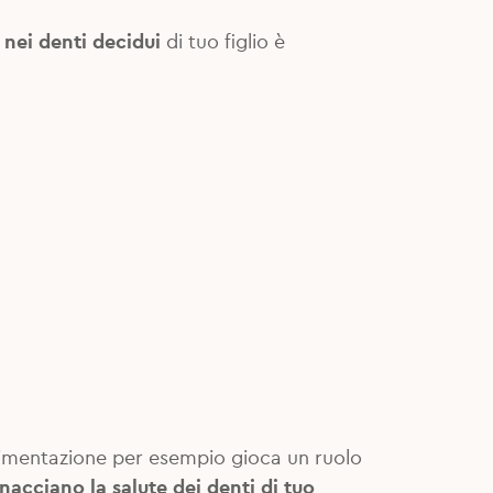
 nei denti decidui
di tuo figlio è
alimentazione per esempio gioca un ruolo
nacciano la salute dei denti di tuo