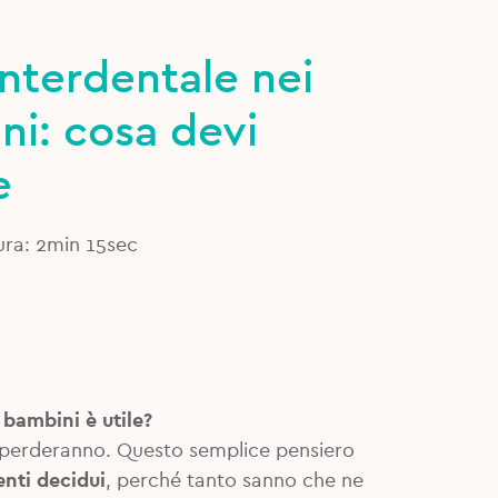
o interdentale nei
ni: cosa devi
e
ura: 2min 15sec
i bambini è utile?
 li perderanno. Questo semplice pensiero
enti decidui
, perché tanto sanno che ne