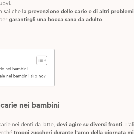
uovi.
n sai che
la prevenzione delle carie e di altri problemi
 per
garantirgli una bocca sana da adulto
.
rie nei bambini
tale nei bambini: sì o no?
 carie nei bambini
carie nei denti da latte,
devi agire su diversi fronti
. L’
erché
troppi zuccheri durante l’arco della giornata mi