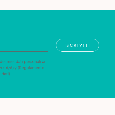
ISCRIVITI
dei miei dati personali ai
 2016/679 (Regolamento
 dati).