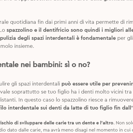
 orale quotidiana fin dai primi anni di vita permette di
 Lo
spazzolino e il dentifricio sono quindi i migliori alle
pulizia degli spazi interdentali è fondamentale
per gli
amolo insieme.
dentale nei bambini: sì o no?
ulire gli spazi interdentali
può essere utile per prevenir
ale soprattutto se tuo figlio ha i denti molto vicini tra lo
istanti. In questo caso lo spazzolino riesce a rimuove
filo interdentale sui denti da latte di tuo figlio fin da
rischio di sviluppare delle carie tra un dente e l’altro
. Non sol
idio dato dalle carie, ma avrà meno disagi nel momento in cui