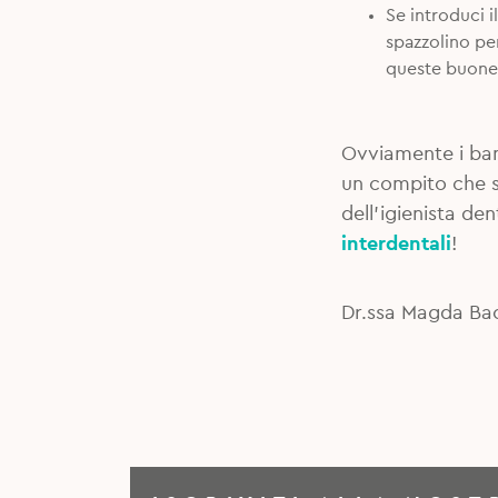
Se introduci il
spazzolino per
queste buone a
Ovviamente i bam
un compito che sp
dell’igienista de
interdentali
!
Dr.ssa Magda Ba