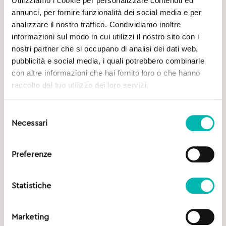
Utilizziamo i cookie per personalizzare contenuti ed
Per verificare la possibilità di spedire all’estero, ti
annunci, per fornire funzionalità dei social media e per
preghiamo di contattarci in Live Chat oppure a
analizzare il nostro traffico. Condividiamo inoltre
info@sorrisodeciso.it
.
informazioni sul modo in cui utilizzi il nostro sito con i
nostri partner che si occupano di analisi dei dati web,
Qual è il mio tracking number?
pubblicità e social media, i quali potrebbero combinarle
con altre informazioni che hai fornito loro o che hanno
Ricevi il tracking number della tua Smile Box via e-
raccolto dal tuo utilizzo dei loro servizi.
mail, al momento dell’evasione dell’ordine.
Selezione
Necessari
Non ho ancora ricevuto il mio tracking number,
del
come posso fare?
consenso
Preferenze
Il tracking number viene inviato nel momento in cui
la tua Smile Box viene spedita.
Statistiche
Cosa posso fare se il tracking non funziona?
Marketing