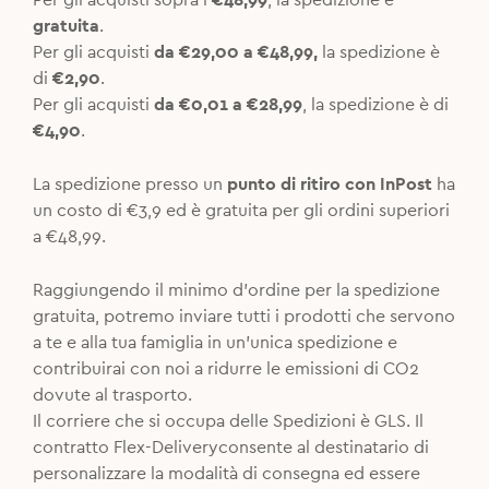
Per gli acquisti sopra i
€48,99
, la spedizione è
gratuita
.
Per gli acquisti
da €29,00 a €48,99,
la spedizione è
di
€2,90
.
Per gli acquisti
da €0,01 a €28,99
, la spedizione è di
€4,90
.
La spedizione presso un
punto di ritiro con InPost
ha
un costo di €3,9 ed è gratuita per gli ordini superiori
a €48,99.
Raggiungendo il minimo d’ordine per la spedizione
gratuita, potremo inviare tutti i prodotti che servono
a te e alla tua famiglia in un’unica spedizione e
contribuirai con noi a ridurre le emissioni di CO2
dovute al trasporto.
Il corriere che si occupa delle Spedizioni è GLS. Il
contratto Flex-Deliveryconsente al destinatario di
personalizzare la modalità di consegna ed essere