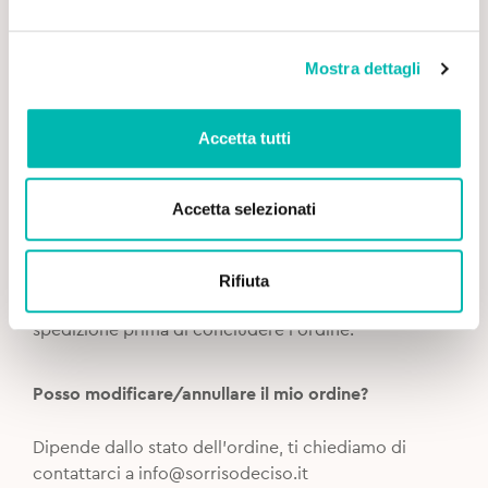
Se il numero di tracking number che hai ricevuto non
funziona sulla pagina di tracciamento, non
preoccuparti! Probabillmente il pacco non è ancora
Mostra dettagli
stato preso in carico dal corriere. Riprova in un
secondo momento.
Accetta tutti
Come posso modificare l’indirizzo di spedizione?
Accetta selezionati
Puoi modificare l’indirizzo di spedizione scrivendoci
a
info@sorrisodeciso.it
Rifiuta
Ti invitiamo a verificare sempre l’indirizzo di
spedizione prima di concludere l’ordine.
Posso modificare/annullare il mio ordine?
Dipende dallo stato dell’ordine, ti chiediamo di
contattarci a
info@sorrisodeciso.it