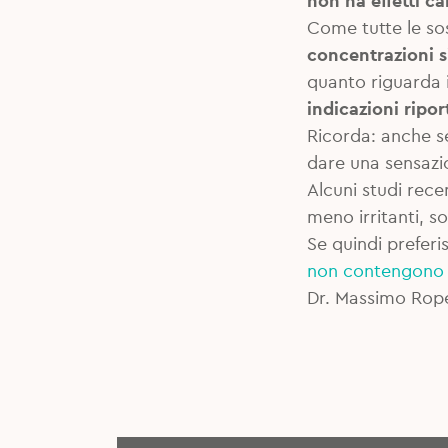
non ha effetti c
Come tutte le sos
concentrazioni 
quanto riguarda i
indicazioni ripor
Ricorda: anche se 
dare una sensazi
Alcuni studi recen
meno irritanti, s
Se quindi preferis
non contengono 
Dr. Massimo Rope