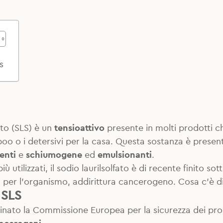
LS
fato (SLS) è un
tensioattivo
presente in molti prodotti ch
o o i detersivi per la casa. Questa sostanza è presente
enti
e
schiumogene
ed
emulsionanti
.
 più utilizzati, il sodio laurilsolfato è di recente finito
 per l’organismo, addirittura cancerogeno. Cosa c’è d
 SLS
ato la Commissione Europea per la sicurezza dei prod