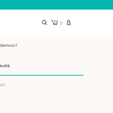
0
o dannoso?
×
osità
020