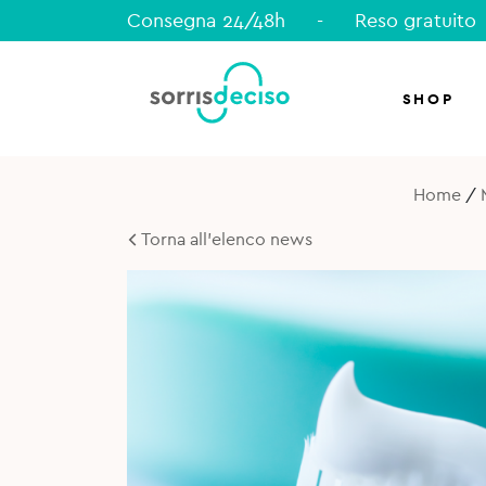
Consegna 24/48h
-
Reso gratuito
SHOP
Home
/
Torna all'elenco news