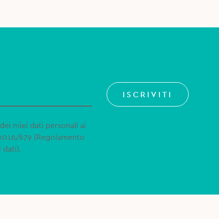
ISCRIVITI
dei miei dati personali ai
 2016/679 (Regolamento
 dati).