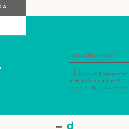
RA
o
Autorizzo il trattamento 
sensi del Regolamento (UE)
generale sulla protezione dei