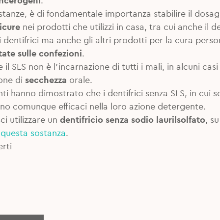
ancerogeni
.
tanze, è di fondamentale importanza stabilire il dosagg
sicure
nei prodotti che utilizzi in casa, tra cui anche il 
 dentifrici ma anche gli altri prodotti per la cura perso
tate sulle confezioni
.
il SLS non è l’incarnazione di tutti i mali, in alcuni ca
one di
secchezza
orale.
ti hanno dimostrato che i dentifrici senza SLS, in cui son
ono comunque efficaci nella loro azione detergente.
ci utilizzare un
dentifricio senza sodio laurilsolfato
, s
questa sostanza
.
rti