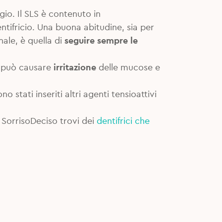
io. Il SLS è contenuto in
dentifricio. Una buona abitudine, sia per
nale, è quella di
seguire sempre le
si può causare
irritazione
delle mucose e
o stati inseriti altri agenti tensioattivi
u SorrisoDeciso trovi dei
dentifrici che