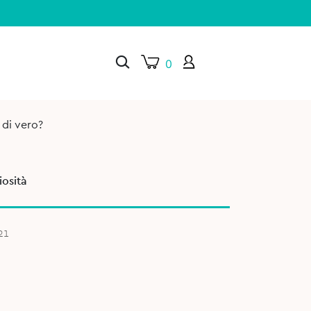
0
è di vero?
×
osità
21