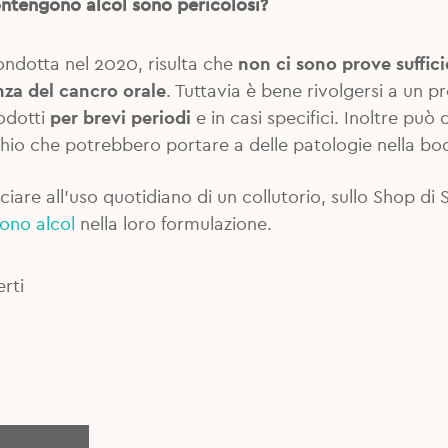
contengono alcol sono pericolosi?
ondotta nel 2020, risulta che
non ci sono prove suffici
enza del cancro orale
. Tuttavia è bene rivolgersi a un 
rodotti
per brevi periodi
e in casi specifici. Inoltre può 
rischio che potrebbero portare a delle patologie nella bo
ciare all’uso quotidiano di un collutorio, sullo Shop di
ono alcol
nella loro formulazione.
rti