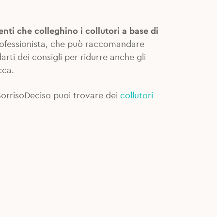
enti che colleghino i collutori a base di
professionista, che può raccomandare
darti dei consigli per ridurre anche gli
cca.
 SorrisoDeciso puoi trovare dei
collutori