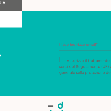
RA
o
Autorizzo il trattamento 
sensi del Regolamento (UE)
generale sulla protezione dei