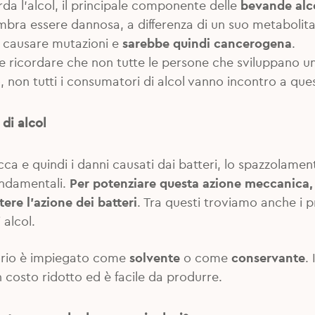
da l’alcol, il principale componente delle
bevande alc
bra essere dannosa, a differenza di un suo metabolita,
di causare mutazioni e
sarebbe quindi cancerogena
.
ricordare che non tutte le persone che sviluppano un 
 non tutti i consumatori di alcol vanno incontro a que
 di alcol
cca e quindi i danni causati dai batteri, lo spazzolament
ondamentali.
Per potenziare questa azione meccanica, s
ere l’azione dei batteri
. Tra questi troviamo anche i 
 alcol.
utorio è impiegato come
solvente
o come
conservante
.
n costo ridotto ed è facile da produrre.