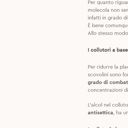
Per quanto riguar
molecola non sem
infatti in grado 
È bene comunque 
Allo stesso modo,
I collutori a base
Per ridurre la pla
scovolini sono f
grado di combatt
concentrazioni di
L’alcol nel coll
antisettica
, ha u