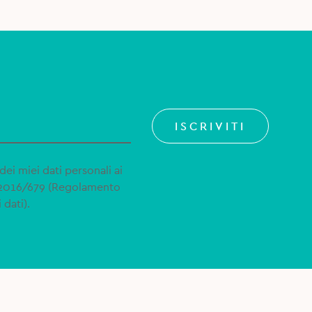
ISCRIVITI
dei miei dati personali ai
 2016/679 (Regolamento
 dati).