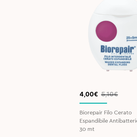
Original
Current
4,00
€
5,10
€
price
price
was:
is:
Biorepair Filo Cerato
5,10€.
4,00€.
Espandibile Antibatteri
30 mt