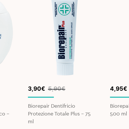
Original
Current
Origina
Curren
3,90
€
5,90
€
4,95
€
price
price
price
price
was:
is:
was:
is:
Biorepair Dentifricio
Biorepai
5,90€.
3,90€.
7,60€.
4,95€.
co -
Protezione Totale Plus – 75
500 ml
ml