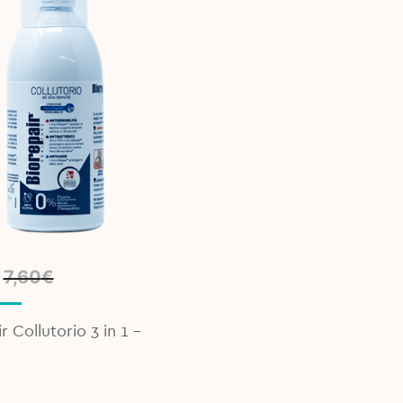
l
t
7,60
€
r Collutorio 3 in 1 –