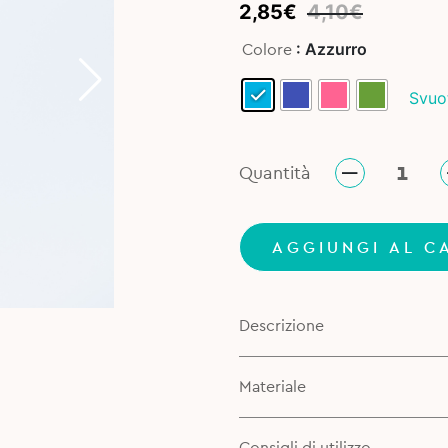
Original
Current
2,85
€
4,10
€
price
price
: Azzurro
Colore
was:
is:
4,10€.
2,85€.
Svuo
Quantità
AGGIUNGI AL C
Descrizione
Materiale