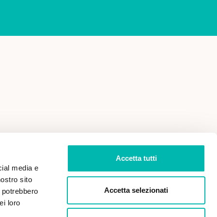
 VENDITA
PRIVACY POLICY
Accetta tutti
cial media e
nostro sito
Accetta selezionati
i potrebbero
ei loro