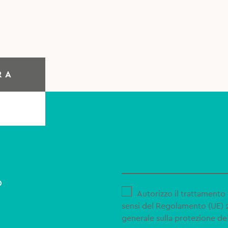
RA
o
Autorizzo il trattamento 
sensi del Regolamento (UE)
generale sulla protezione dei