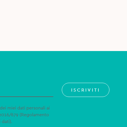
ISCRIVITI
dei miei dati personali ai
 2016/679 (Regolamento
 dati).