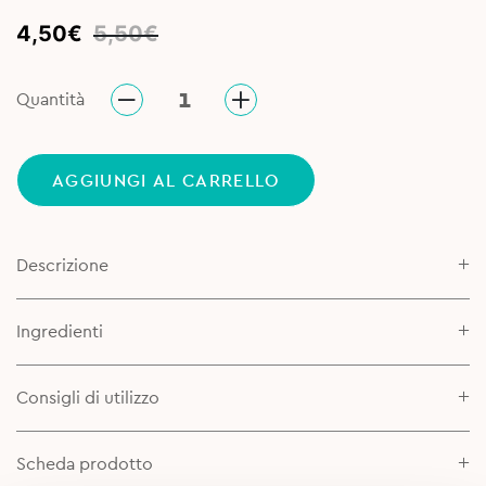
Original
Current
4,50
€
5,50
€
price
price
was:
is:
Quantità
5,50€.
4,50€.
AGGIUNGI AL CARRELLO
Descrizione
Ingredienti
Consigli di utilizzo
Scheda prodotto