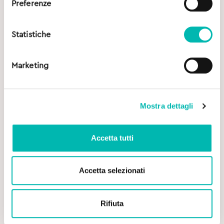
Preferenze
Statistiche
Marketing
Mostra dettagli
Accetta tutti
Original
Current
10,30
€
13,90
€
Accetta selezionati
price
price
was:
is:
Curaprox Spazzolino Black is White - 2 pz
13,90€.
10,30€.
Rifiuta