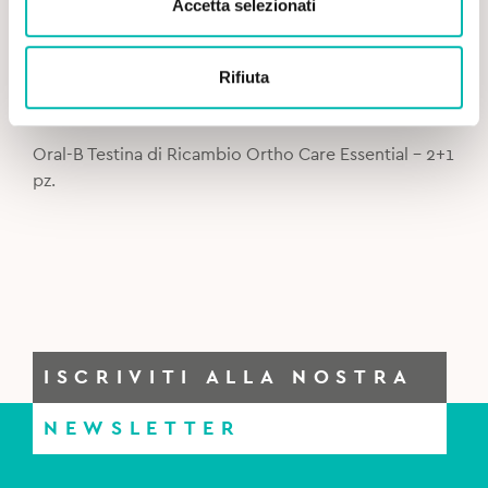
Accetta selezionati
Rifiuta
Original
Current
13,00
€
15,50
€
price
price
was:
is:
Oral-B Testina di Ricambio Ortho Care Essential – 2+1
15,50€.
13,00€.
pz.
ISCRIVITI ALLA NOSTRA
NEWSLETTER