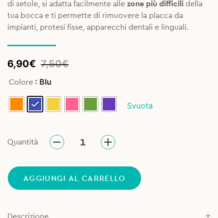
di setole, si adatta facilmente alle
zone più difficili
della
tua bocca e ti permette di rimuovere la placca da
impianti, protesi fisse, apparecchi dentali e linguali.
Original
Current
6,90
€
7,50
€
price
price
: Blu
Colore
was:
is:
7,50€.
6,90€.
Svuota
Quantità
AGGIUNGI AL CARRELLO
Descrizione