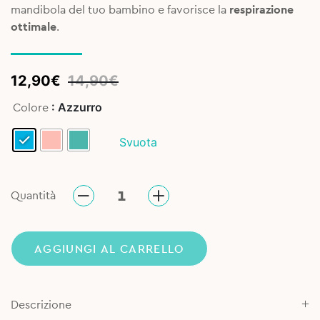
mandibola del tuo bambino e favorisce la
respirazione
ottimale
.
Original
Current
12,90
€
14,90
€
price
price
: Azzurro
Colore
was:
is:
14,90€.
12,90€.
Svuota
Quantità
AGGIUNGI AL CARRELLO
Descrizione