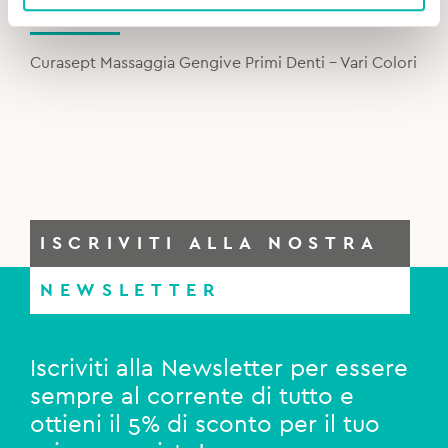
Original
Current
4,00
€
4,50
€
price
price
was:
is:
Curasept Massaggia Gengive Primi Denti - Vari Colori
4,50€.
4,00€.
ISCRIVITI ALLA NOSTRA
NEWSLETTER
Iscriviti alla Newsletter per essere
sempre al corrente di tutto e
ottieni il 5% di sconto per il tuo