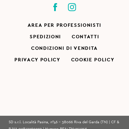
AREA PER PROFESSIONISTI
SPEDIZIONI
CONTATTI
CONDIZIONI DI VENDITA
PRIVACY POLICY
COOKIE POLICY
SD s.r.l. Località Pasina, n°46 - 38066 Riva del Garda (TN) | CF &
P.IVA 02813260227 | Numero REA: TN-251756