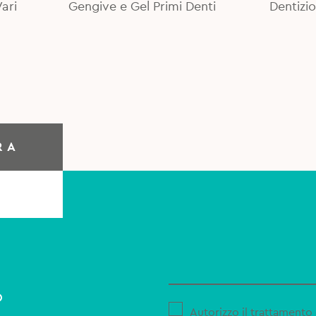
ari
Gengive e Gel Primi Denti
Dentizio
RA
o
Autorizzo il trattamento 