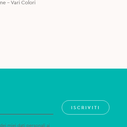
ne - Vari Colori
ISCRIVITI
dei miei dati personali ai