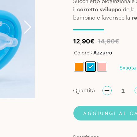
Succhietto biofunzionale 
il
corretto sviluppo
della 
bambino e favorisce la
re
Original
Current
12,90
€
14,90
€
price
price
: Azzurro
Colore
was:
is:
14,90€.
12,90€.
Svuota
Quantità
AGGIUNGI AL C