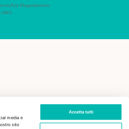
 2016/679 (Regolamento
 dati).
 VENDITA
PRIVACY POLICY
Accetta tutti
cial media e
nostro sito