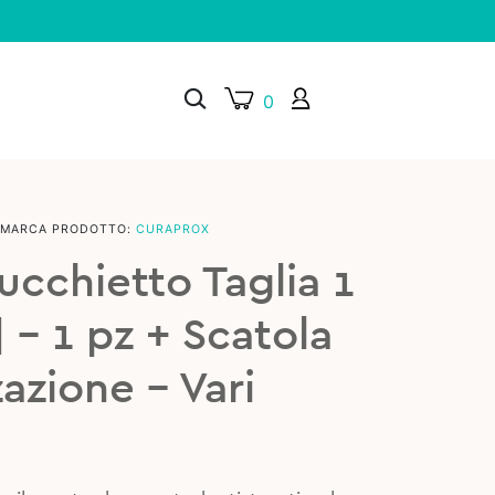
0
MARCA PRODOTTO:
CURAPROX
×
cchietto Taglia 1
] – 1 pz + Scatola
zazione – Vari