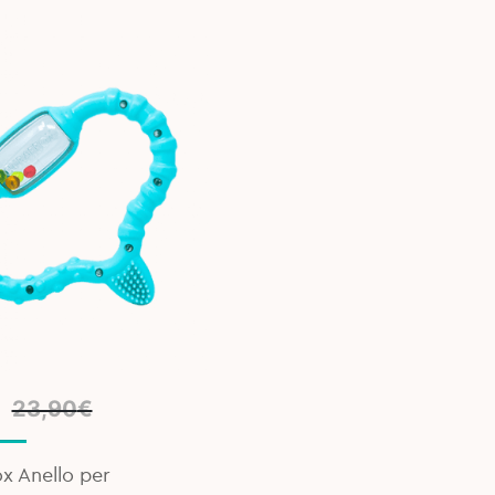
l
t
€
23,90
€
x Anello per
€.
.