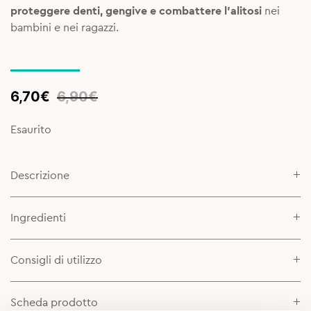
proteggere denti, gengive e combattere l’alitosi
nei
bambini e nei ragazzi.
Original
Current
6,70
€
6,90
€
price
price
was:
is:
Esaurito
6,90€.
6,70€.
Descrizione
Ingredienti
Consigli di utilizzo
Scheda prodotto