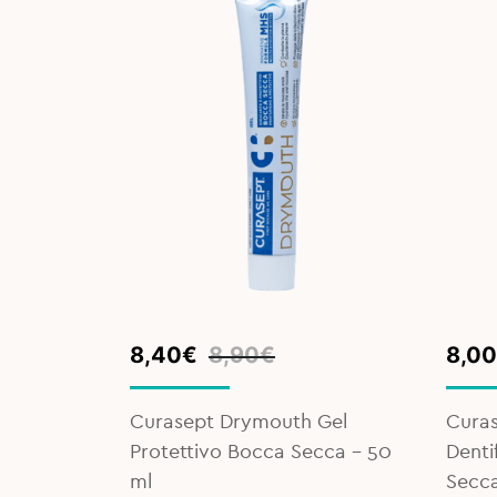
Original
Current
Orig
Curr
8,40
€
8,90
€
8,00
price
price
pric
pric
was:
is:
was:
is:
Curasept Drymouth Gel
Cura
8,90€.
8,40€.
8,90
8,00
 Adulti
Protettivo Bocca Secca - 50
Denti
ml
Secca