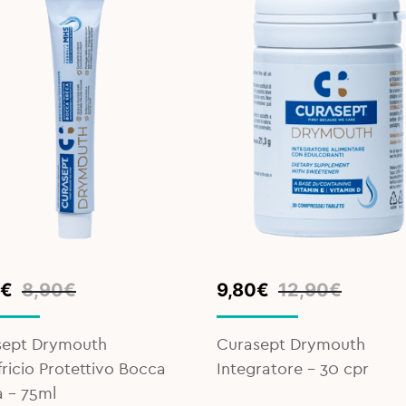
inal
ent
Original
Current
€
8,90
€
9,80
€
12,90
€
e
e
price
price
was:
is:
sept Drymouth
Curasept Drymouth
€.
€.
12,90€.
9,80€.
fricio Protettivo Bocca
Integratore – 30 cpr
 - 75ml