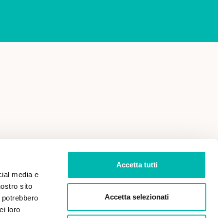
 VENDITA
PRIVACY POLICY
Accetta tutti
cial media e
nostro sito
Accetta selezionati
i potrebbero
ei loro