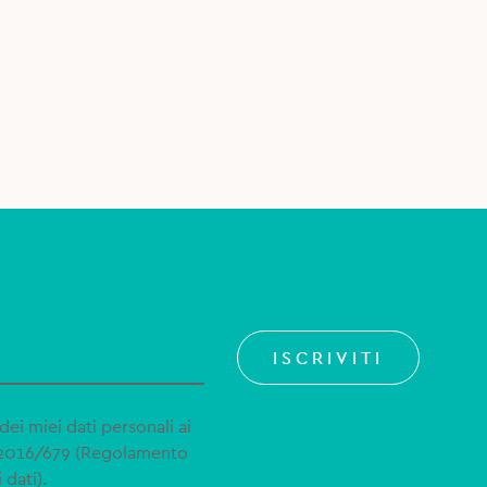
ISCRIVITI
dei miei dati personali ai
 2016/679 (Regolamento
 dati).