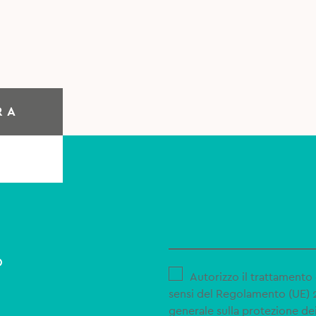
RA
o
Autorizzo il trattamento 
sensi del Regolamento (UE)
generale sulla protezione dei