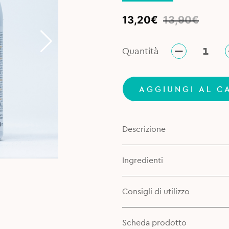
Original
Current
13,20
€
13,90
€
price
price
was:
is:
Quantità
13,90€.
13,20€.
AGGIUNGI AL C
Descrizione
Ingredienti
Consigli di utilizzo
Scheda prodotto