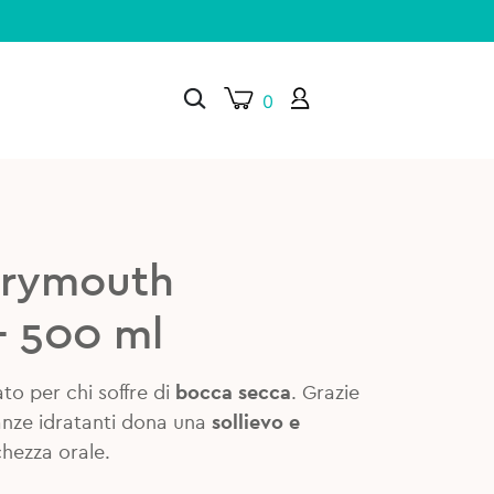
0
×
Drymouth
– 500 ml
to per chi soffre di
bocca secca
. Grazie
tanze idratanti dona una
sollievo e
chezza orale.