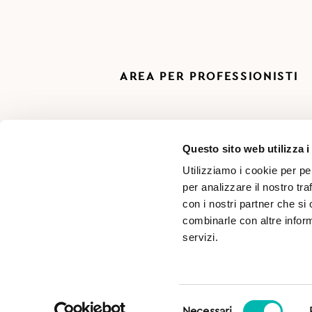
AREA PER PROFESSIONISTI
Questo sito web utilizza i
Utilizziamo i cookie per pe
per analizzare il nostro tra
con i nostri partner che si
combinarle con altre inform
servizi.
SD s.r.l. Località Pasina, n°46 - 38066 Riva del Garda 
Numero REA: TN-251756
Selezione
Necessari