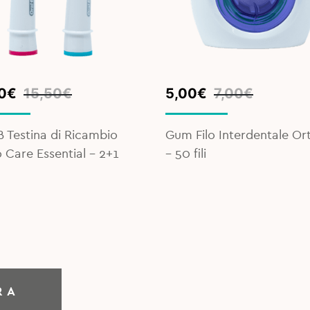
inal
ent
Original
Current
0
€
15,50
€
5,00
€
7,00
€
e
e
price
price
was:
is:
B Testina di Ricambio
Gum Filo Interdentale Or
0€.
0€.
7,00€.
5,00€.
 Care Essential – 2+1
– 50 fili
RA