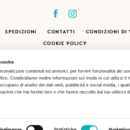
SPEDIZIONI
CONTATTI
CONDIZIONI DI
COOKIE POLICY
 cookie
rsonalizzare contenuti ed annunci, per fornire funzionalità dei so
ffico. Condividiamo inoltre informazioni sul modo in cui utilizzi il 
 occupano di analisi dei dati web, pubblicità e social media, i qual
azioni che hai fornito loro o che hanno raccolto dal tuo utilizzo d
(TN) | CF & P.IVA 02813260227 |
Preferenze
Statistiche
Marketing