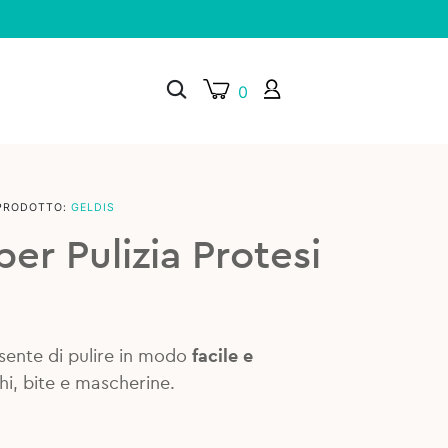
0
PRODOTTO:
GELDIS
×
per Pulizia Protesi
nsente di pulire in modo
facile e
hi, bite e mascherine.