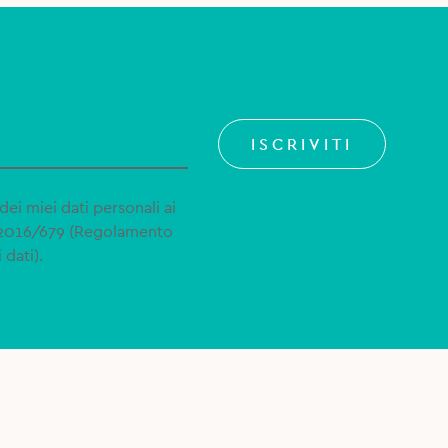
ISCRIVITI
dei miei dati personali ai
 2016/679 (Regolamento
 dati).