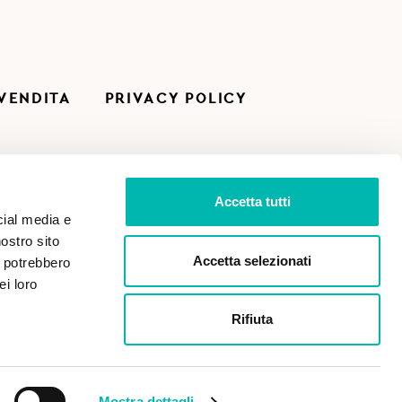
 VENDITA
PRIVACY POLICY
Accetta tutti
cial media e
nostro sito
Accetta selezionati
i potrebbero
ei loro
Rifiuta
Paga in sicurezza con:
Mostra dettagli