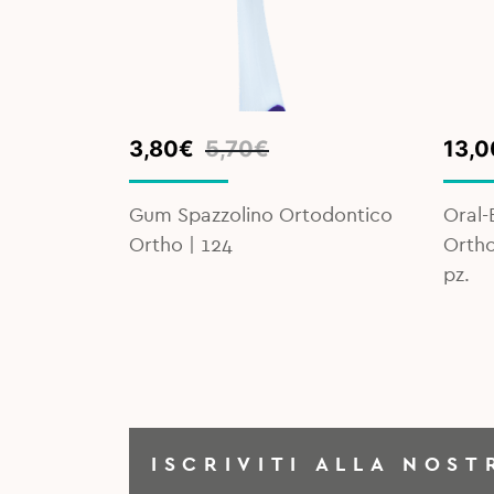
Original
Current
Orig
Curr
3,80
€
5,70
€
13,0
price
price
pric
pric
was:
is:
was:
is:
itis
Gum Spazzolino Ortodontico
Oral-
5,70€.
3,80€.
15,5
13,0
ml
Ortho | 124
Ortho
pz.
ISCRIVITI ALLA NOST