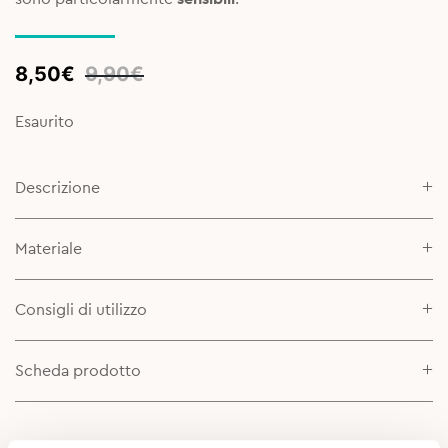
Original
Current
8,50
€
9,90
€
price
price
was:
is:
Esaurito
9,90€.
8,50€.
Descrizione
Materiale
Consigli di utilizzo
Scheda prodotto