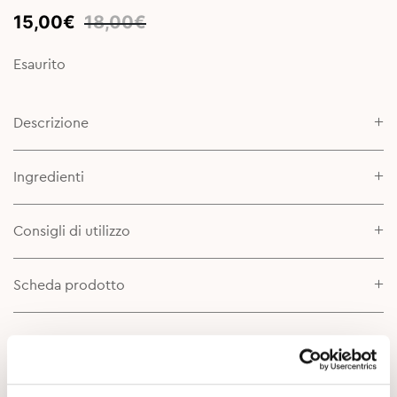
Original
Current
15,00
€
18,00
€
price
price
was:
is:
Esaurito
18,00€.
15,00€.
Descrizione
Ingredienti
Consigli di utilizzo
Scheda prodotto