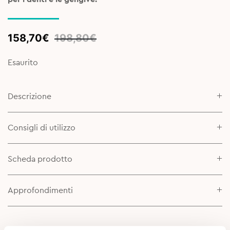
Original
Current
158,70
€
198,80
€
price
price
was:
is:
Esaurito
198,80€.
158,70€.
Descrizione
Consigli di utilizzo
Scheda prodotto
Approfondimenti