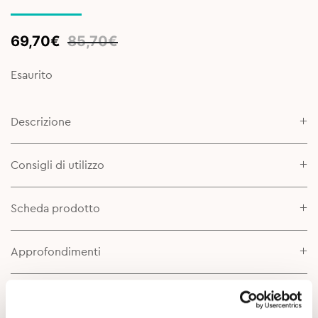
Original
Current
69,70
€
85,70
€
price
price
was:
is:
Esaurito
85,70€.
69,70€.
Descrizione
Consigli di utilizzo
Scheda prodotto
Approfondimenti