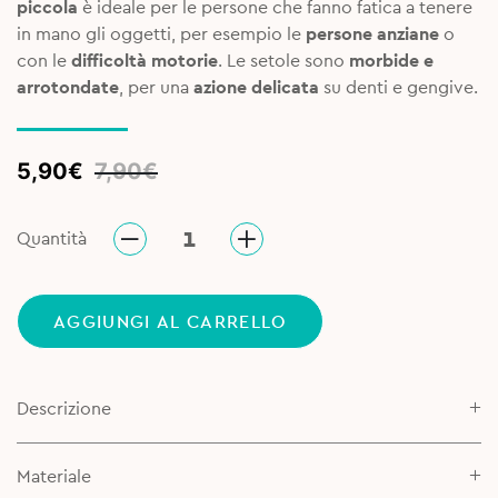
piccola
è ideale per le persone che fanno fatica a tenere
in mano gli oggetti, per esempio le
persone anziane
o
con le
difficoltà motorie
. Le setole sono
morbide e
arrotondate
, per una
azione delicata
su denti e gengive.
Original
Current
5,90
€
7,90
€
price
price
was:
is:
Quantità
7,90€.
5,90€.
AGGIUNGI AL CARRELLO
Descrizione
Materiale