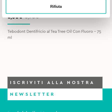
Rifiuta
Original
Current
9,00
€
9,75
€
price
price
was:
is:
Tebodont Dentifricio al Tea Tree Oil Con Fluoro – 75
9,75€.
9,00€.
ml
ISCRIVITI ALLA NOSTRA
NEWSLETTER