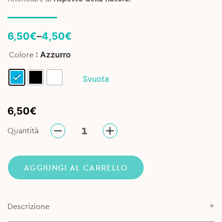
Price
6,50
€
–
4,50
€
range:
: Azzurro
Colore
4,50€
through
Svuota
6,50€
6,50
€
Quantità
AGGIUNGI AL CARRELLO
Descrizione