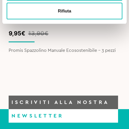
Rifiuta
Original
Current
9,95
€
13,90
€
price
price
was:
is:
Promis Spazzolino Manuale Ecosostenibile - 3 pezzi
13,90€.
9,95€.
ISCRIVITI ALLA NOSTRA
NEWSLETTER