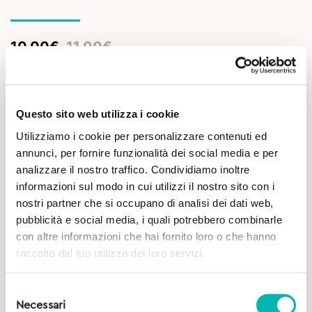
Original
Current
10,00
€
11,00
€
price
price
was:
is:
Esaurito
11,00€.
10,00€.
Questo sito web utilizza i cookie
Descrizione
Utilizziamo i cookie per personalizzare contenuti ed
annunci, per fornire funzionalità dei social media e per
Ingredienti
analizzare il nostro traffico. Condividiamo inoltre
informazioni sul modo in cui utilizzi il nostro sito con i
nostri partner che si occupano di analisi dei dati web,
Consigli di utilizzo
pubblicità e social media, i quali potrebbero combinarle
con altre informazioni che hai fornito loro o che hanno
raccolto dal tuo utilizzo dei loro servizi.
Scheda prodotto
Selezione
Approfondimenti
Necessari
del