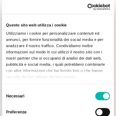
Nella maggior parte dei casi l’infiammazione
gengivale è causata dalla
placca batterica
. I batteri
che non rimuovi dalla superficie dei denti
producono delle tossine che provocano una
reazione infiammatoria nei tessuti gengivali. Un po’
Questo sito web utilizza i cookie
come quando ti tagli o ti ferisci, il tuo organismo
Utilizziamo i cookie per personalizzare contenuti ed
mette in atto una serie di meccanismi difensivi
annunci, per fornire funzionalità dei social media e per
attivando il sistema immunitario per neutralizzare la
analizzare il nostro traffico. Condividiamo inoltre
minaccia. Ci sono dei fattori che
aumentano il
informazioni sul modo in cui utilizzi il nostro sito con i
rischio di gengivite, come per esempio il fumo o il
nostri partner che si occupano di analisi dei dati web,
diabete
.
pubblicità e social media, i quali potrebbero combinarle
In alcuni casi
meno frequenti
, la gengivite
non è
con altre informazioni che hai fornito loro o che hanno
direttamente collegata con la placca batterica
, ma
raccolto dal tuo utilizzo dei loro servizi.
può essere dovuta per esempio all’assunzione di
alcuni farmaci oppure alla presenza di malattie
Selezione
sistemiche. Inoltre anche i cambiamenti ormonali,
Necessari
del
come durante la gravidanza o la menopausa,
consenso
possono avere un effetto sulle gengive che sono più
sensibili e soggette ad infiammazione.
Preferenze