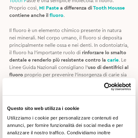
Tooth P
aste è una semplice molecola: il fluoro.
Proprio così,
MI Paste
a differenza di
Tooth Mousse
contiene anche il
fluoro
.
Il fluoro è un elemento chimico presente in natura
nei minerali. Nel corpo umano, il fluoro si deposita
principalmente nelle ossa e nei denti. In odontoiatria,
il fluoro ha l’importante ruolo di
rinforzare lo smalto
dentale e renderlo più resistente contro la
carie
. Le
Linee Guida Nazionali consigliano l’
uso di dentifrici al
fluoro
proprio per prevenire l’insorgenza di carie sia
negli adulti che nei bambini.
Il tuo dentista o il tuo igienista, in base alle tue
necessità,
possono quindi consigliarti di usare
Tooth
Questo sito web utilizza i cookie
Mousse
oppure
Mi Paste Plus
se c’è bisogno anche
Utilizziamo i cookie per personalizzare contenuti ed
dell’azione remineralizzante del fluoro.
annunci, per fornire funzionalità dei social media e per
analizzare il nostro traffico. Condividiamo inoltre