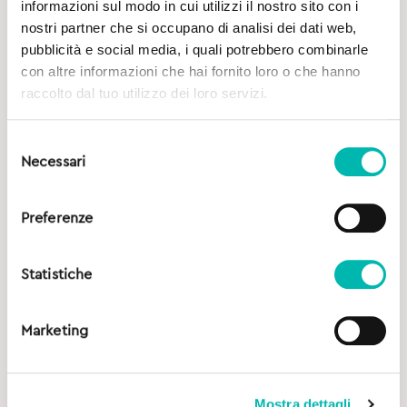
Quando scegliere Tooth Mousse
informazioni sul modo in cui utilizzi il nostro sito con i
nostri partner che si occupano di analisi dei dati web,
pubblicità e social media, i quali potrebbero combinarle
con altre informazioni che hai fornito loro o che hanno
raccolto dal tuo utilizzo dei loro servizi.
Selezione
Necessari
del
consenso
Preferenze
Statistiche
Marketing
Mostra dettagli