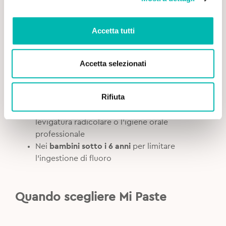
Accetta tutti
Ecco quando
è meglio utilizzare Tooth Mousse
:
Se il tuo
rischio di carie è basso o moderato
Accetta selezionati
In caso di
demineralizzazioni
Sensibilità dentale
, anche dopo lo
Rifiuta
sbiancamento professionale
Dopo
alcune procedure dentali
come la
levigatura radicolare o l’igiene orale
professionale
Nei
bambini sotto i 6 anni
per limitare
l’ingestione di fluoro
Quando scegliere Mi Paste