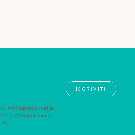
ISCRIVITI
dei miei dati personali ai
 2016/679 (Regolamento
 dati).