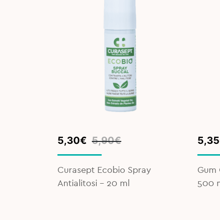
Original
Current
Orig
Curr
5,30
€
5,90
€
5,35
price
price
pric
pric
was:
is:
was:
is:
olino
Curasept Ecobio Spray
Gum C
5,90€.
5,30€.
7,50
5,35
Antialitosi – 20 ml
500 