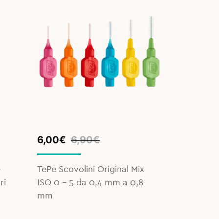
Original
Current
Original
Current
6,00
€
6,90
€
4,10
€
5
price
price
price
price
was:
is:
was:
is:
e
TePe Scovolini Original Mix
Curasept F
6,90€.
6,00€.
5,20€.
4,10€.
ri
ISO 0 – 5 da 0,4 mm a 0,8
Expanding
mm