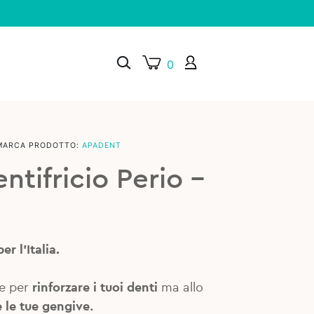
0
MARCA PRODOTTO:
APADENT
×
tifricio Perio –
r l’Italia.
le per
rinforzare i tuoi denti
ma allo
 le tue gengive
.