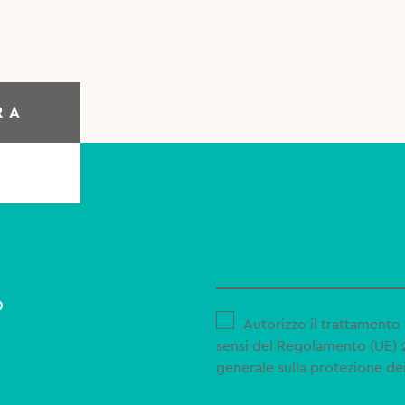
RA
o
Autorizzo il trattamento 
sensi del Regolamento (UE)
generale sulla protezione dei