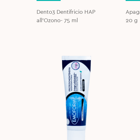
was:
is:
9,00€.
7,50€.
Dento3 Dentifricio HAP
Apaga
all'Ozono- 75 ml
20 g