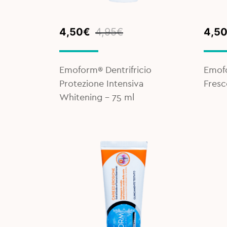
Original
Current
Orig
Curr
4,50
€
4,95
€
4,5
price
price
pric
pric
was:
is:
was:
is:
4,95€.
4,50€.
4,95
4,50
Emoform® Dentrifricio
Emofo
Protezione Intensiva
Fresc
Whitening - 75 ml