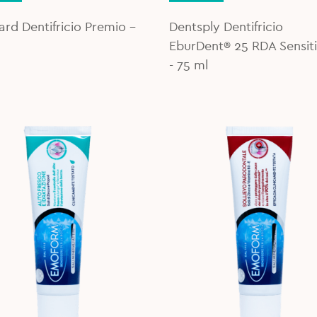
was:
is:
8,37€.
7,50€.
rd Dentifricio Premio –
Dentsply Dentifricio
EburDent® 25 RDA Sensit
- 75 ml