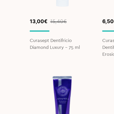
Original
Current
Orig
Curr
13,00
€
15,40
€
6,50
price
price
pric
pric
was:
is:
was:
is:
15,40€.
13,00€.
6,90
6,50
Curasept Dentifricio
Curas
Diamond Luxury - 75 ml
Denti
Erosi