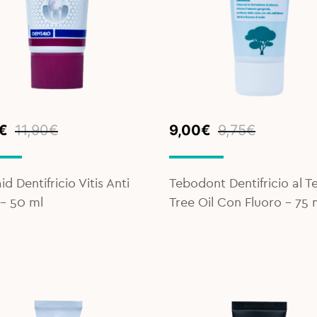
inal
ent
Original
Current
€
11,90
€
9,00
€
9,75
€
e
e
price
price
was:
is:
0€.
€.
9,75€.
9,00€.
d Dentifricio Vitis Anti
Tebodont Dentifricio al T
 - 50 ml
Tree Oil Con Fluoro – 75 