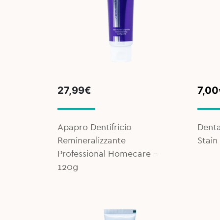
Orig
Curr
27,99
€
7,00
pric
pric
was:
is:
11,9
7,00
Apapro Dentifricio
Dentai
Remineralizzante
Stain
Professional Homecare -
120g