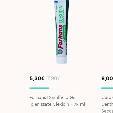
Original
Current
Orig
Curr
5,30
€
7,90
€
8,00
price
price
pric
pric
was:
is:
was:
is:
7,90€.
5,30€.
8,90
8,00
Forhans Dentifricio Gel
Cura
Igienizzate Clexidin - 75 ml
Denti
Secca