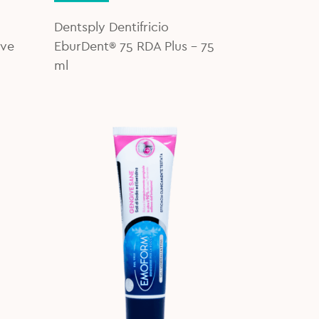
was:
is:
8,42€.
7,50€.
Dentsply Dentifricio
ive
EburDent® 75 RDA Plus - 75
ml