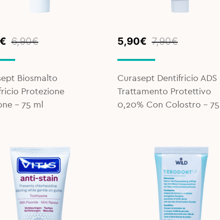
inal
ent
Original
Current
€
6,90
€
5,90
€
7,90
€
e
e
price
price
was:
is:
€.
€.
7,90€.
5,90€.
ept Biosmalto
Curasept Dentifricio ADS
fricio Protezione
Trattamento Protettivo
one – 75 ml
0,20% Con Colostro – 75