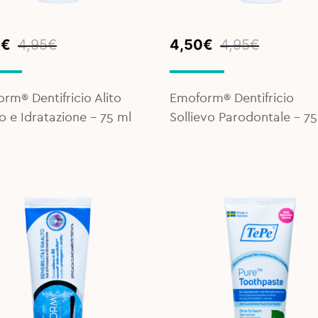
inal
ent
Original
Current
0
€
4,95
€
4,50
€
4,95
€
e
e
price
price
was:
is:
€.
€.
4,95€.
4,50€.
rm® Dentifricio Alito
Emoform® Dentifricio
o e Idratazione - 75 ml
Sollievo Parodontale - 75