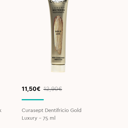
Original
Current
11,50
€
12,90
€
price
price
was:
is:
12,90€.
11,50€.
k
Curasept Dentifricio Gold
Luxury - 75 ml