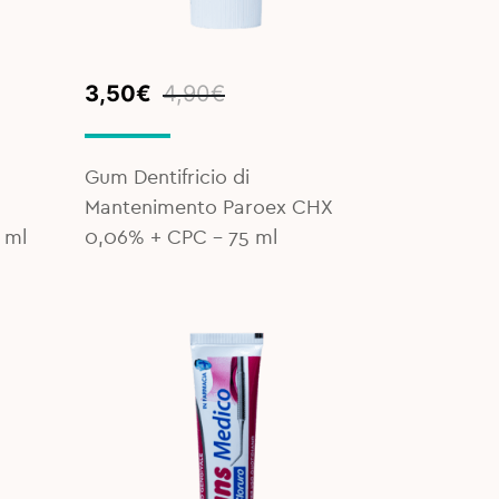
Original
Current
3,50
€
4,90
€
price
price
was:
is:
4,90€.
3,50€.
Gum Dentifricio di
Mantenimento Paroex CHX
 ml
0,06% + CPC - 75 ml