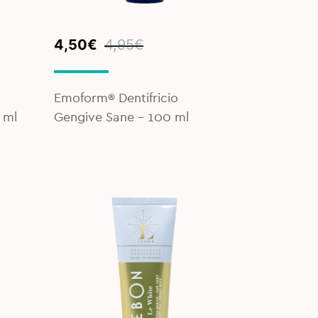
Original
Current
4,50
€
4,95
€
price
price
was:
is:
4,95€.
4,50€.
Emoform® Dentifricio
 ml
Gengive Sane - 100 ml