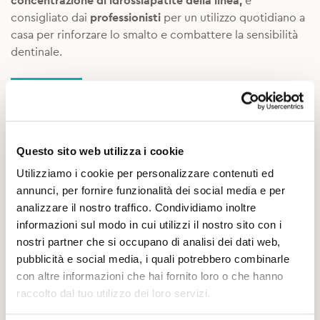
concentrazione di idrossiapatite della linea,
è
consigliato dai
professionisti
per un utilizzo quotidiano a
casa per rinforzare lo smalto e combattere la sensibilità
dentinale.
27,99
€
Esaurito
Questo sito web utilizza i cookie
Utilizziamo i cookie per personalizzare contenuti ed
Descrizione
annunci, per fornire funzionalità dei social media e per
analizzare il nostro traffico. Condividiamo inoltre
informazioni sul modo in cui utilizzi il nostro sito con i
Ingredienti
nostri partner che si occupano di analisi dei dati web,
pubblicità e social media, i quali potrebbero combinarle
Consigli di utilizzo
con altre informazioni che hai fornito loro o che hanno
raccolto dal tuo utilizzo dei loro servizi.
Scheda prodotto