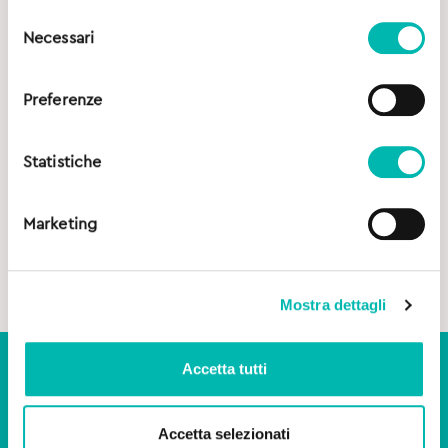
Selezione
Necessari
del
consenso
Preferenze
Statistiche
Marketing
Mostra dettagli
ISCRIVITI ALLA NOSTRA
NEWSLETTER
Accetta tutti
Iscriviti alla Newsletter per essere
Accetta selezionati