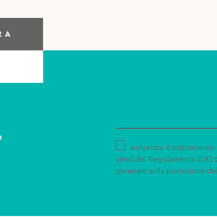
RA
o
Autorizzo il trattamento 
sensi del Regolamento (UE)
generale sulla protezione dei