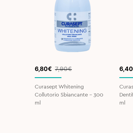
Original
Current
Orig
Curr
6,80
€
7,90
€
6,40
price
price
pric
pric
was:
is:
was:
is:
 Duetto
Curasept Whitening
Curas
7,90€.
6,80€.
7,90
6,40
Collutorio Sbiancante - 300
Denti
ml
ml