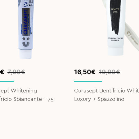
inal
ent
Original
Current
€
7,90
€
16,50
€
19,90
€
e
e
price
price
was:
is:
ept Whitening
Curasept Dentifricio Whi
€.
€.
19,90€.
16,50€.
fricio Sbiancante - 75
Luxury + Spazzolino