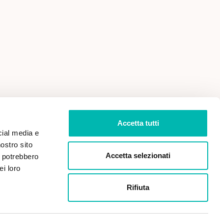
 VENDITA
PRIVACY POLICY
Accetta tutti
cial media e
nostro sito
Accetta selezionati
i potrebbero
ei loro
Rifiuta