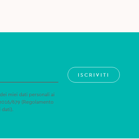
ISCRIVITI
dei miei dati personali ai
 2016/679 (Regolamento
 dati).