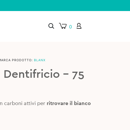
0
MARCA PRODOTTO:
BLANX
×
 Dentifricio – 75
on carboni attivi per
ritrovare il bianco