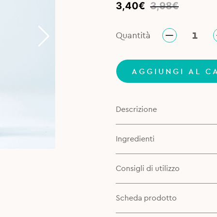
Original
Current
3,40
€
3,98
€
price
price
was:
is:
Quantità
3,98€.
3,40€.
AGGIUNGI AL C
Descrizione
Ingredienti
Consigli di utilizzo
Scheda prodotto