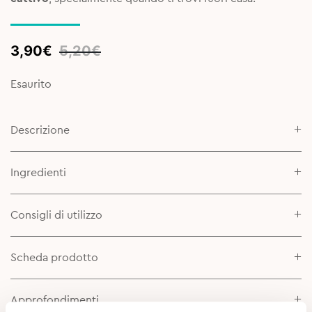
Original
Current
3,90
€
5,20
€
price
price
was:
is:
Esaurito
5,20€.
3,90€.
Descrizione
Ingredienti
Consigli di utilizzo
Scheda prodotto
Approfondimenti