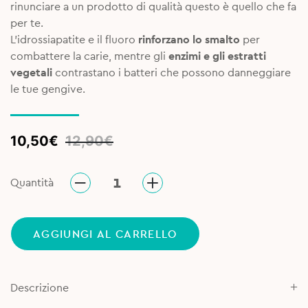
rinunciare a un prodotto di qualità questo è quello che fa
per te.
L’idrossiapatite e il fluoro
rinforzano lo smalto
per
combattere la carie, mentre gli
enzimi e gli estratti
vegetali
contrastano i batteri che possono danneggiare
le tue gengive.
Original
Current
10,50
€
12,90
€
price
price
was:
is:
Quantità
12,90€.
10,50€.
AGGIUNGI AL CARRELLO
Descrizione