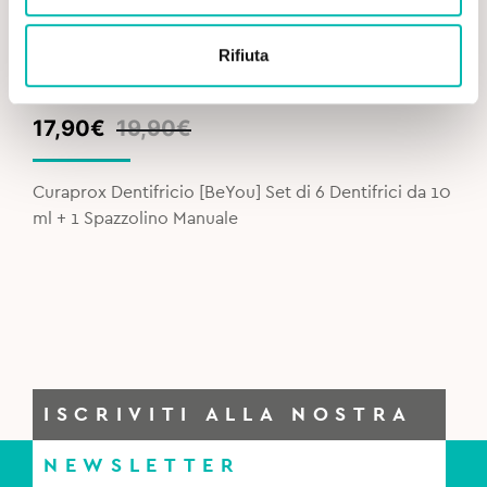
Rifiuta
Original
Current
17,90
€
19,90
€
price
price
was:
is:
Curaprox Dentifricio [BeYou] Set di 6 Dentifrici da 10
19,90€.
17,90€.
ml + 1 Spazzolino Manuale
ISCRIVITI ALLA NOSTRA
NEWSLETTER