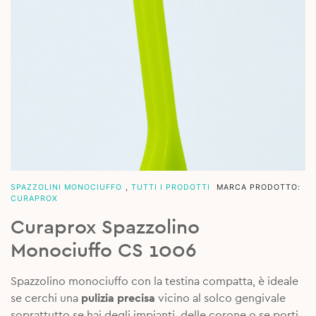
SPAZZOLINI MONOCIUFFO
,
TUTTI I PRODOTTI
MARCA PRODOTTO:
CURAPROX
Curaprox Spazzolino
Monociuffo CS 1006
Spazzolino monociuffo con la testina compatta, è ideale
se cerchi una
pulizia precisa
vicino al solco gengivale
soprattutto se hai degli impianti, delle corone o se porti