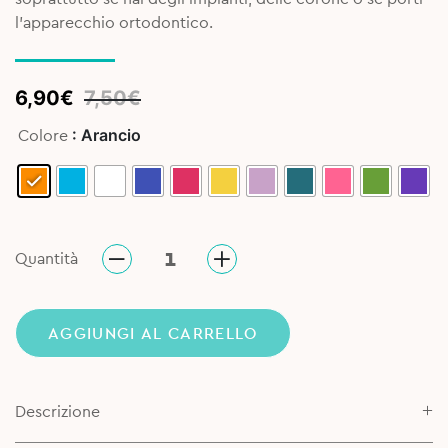
l’apparecchio ortodontico.
Original
Current
6,90
€
7,50
€
price
price
: Arancio
Colore
was:
is:
7,50€.
6,90€.
Quantità
AGGIUNGI AL CARRELLO
Descrizione