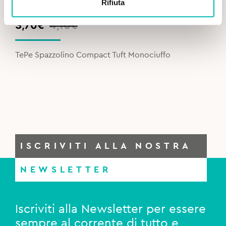
Rifiuta
Original
Current
3,70
€
4,10
€
price
price
was:
is:
TePe Spazzolino Compact Tuft Monociuffo
4,10€.
3,70€.
ISCRIVITI ALLA NOSTRA
NEWSLETTER
Iscriviti alla Newsletter per essere
sempre al corrente di tutto e