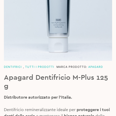
DENTIFRICI
,
TUTTI I PRODOTTI
MARCA PRODOTTO:
APAGARD
Apagard Dentifricio M-Plus 125
g
Distributore autorizzato per l’Italia.
Dentifricio remineralizzante ideale per
proteggere i tuoi
denti dalla carie
e mantenere il
bianco naturale
dello