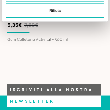
Rifiuta
Original
Current
5,35
€
7,50
€
price
price
was:
is:
Gum Collutorio Activital – 500 ml
7,50€.
5,35€.
ISCRIVITI ALLA NOSTRA
NEWSLETTER