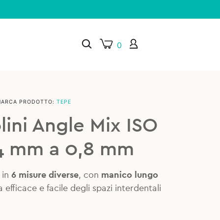
0
MARCA PRODOTTO:
TEPE
×
ini Angle Mix ISO
,4 mm a 0,8 mm
 in
6 misure diverse
, con
manico lungo
 efficace e facile degli spazi interdentali