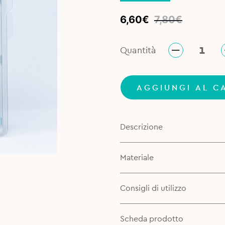
Original
Current
6,60
€
7,80
€
price
price
was:
is:
Quantità
7,80€.
6,60€.
AGGIUNGI AL C
Descrizione
Materiale
Consigli di utilizzo
Scheda prodotto