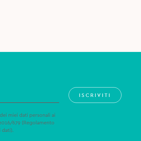
ISCRIVITI
dei miei dati personali ai
 2016/679 (Regolamento
 dati).