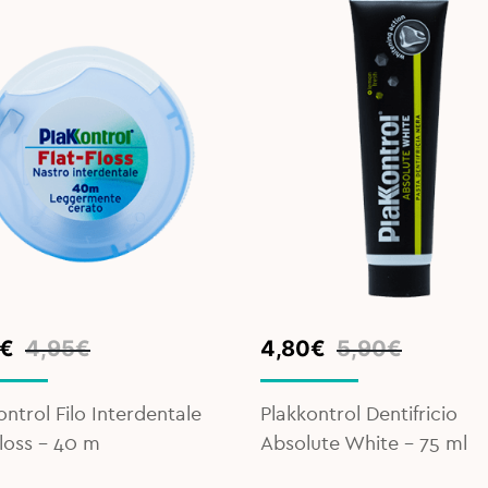
inal
ent
Original
Current
€
4,95
€
4,80
€
5,90
€
e
e
price
price
was:
is:
ontrol Filo Interdentale
Plakkontrol Dentifricio
€.
€.
5,90€.
4,80€.
Floss – 40 m
Absolute White – 75 ml