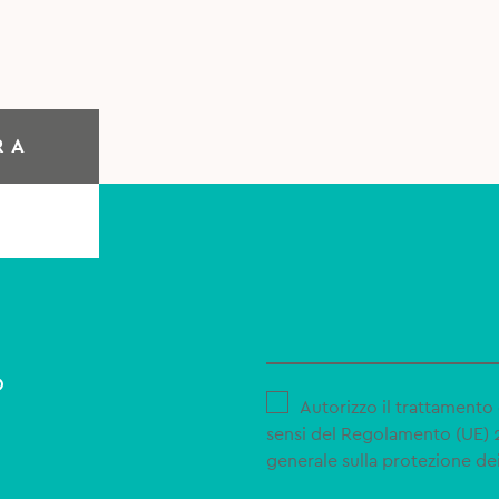
RA
o
Autorizzo il trattamento 
sensi del Regolamento (UE)
generale sulla protezione dei