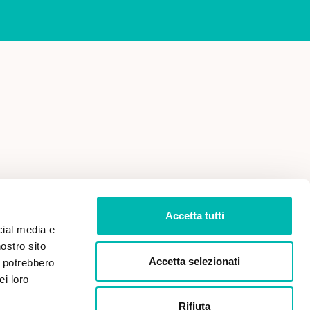
 VENDITA
PRIVACY POLICY
Accetta tutti
cial media e
nostro sito
Accetta selezionati
i potrebbero
ei loro
Rifiuta