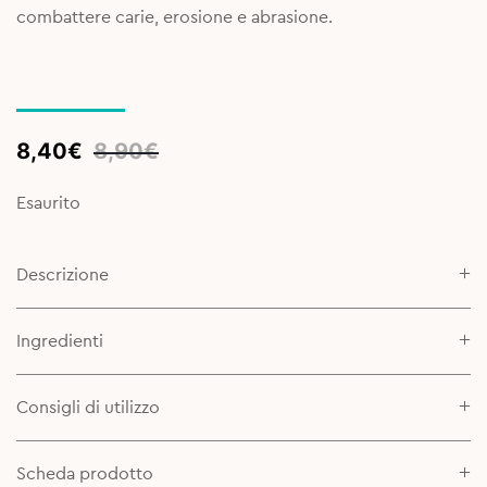
combattere carie, erosione e abrasione.
Original
Current
8,40
€
8,90
€
price
price
was:
is:
Esaurito
8,90€.
8,40€.
Descrizione
Ingredienti
Consigli di utilizzo
Scheda prodotto