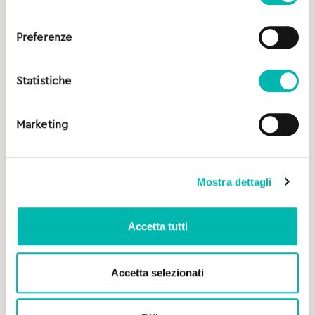
consenso
Preferenze
Statistiche
Marketing
Mostra dettagli
Accetta tutti
Accetta selezionati
Original
Current
7,00
€
8,20
€
price
price
was:
is: