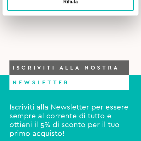
Rifiuta
Curasept Biosmalto Collutorio Carie, Abrasione,
8,20€.
7,00€.
Erosione – 300 ml
ISCRIVITI ALLA NOSTRA
NEWSLETTER
Iscriviti alla Newsletter per essere
sempre al corrente di tutto e
ottieni il 5% di sconto per il tuo
primo acquisto!