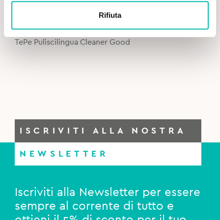
Original
Current
4,90
€
5,90
€
Rifiuta
price
price
was:
is:
TePe Puliscilingua Cleaner Good
5,90€.
4,90€.
ISCRIVITI ALLA NOSTRA
NEWSLETTER
Iscriviti alla Newsletter per essere
sempre al corrente di tutto e