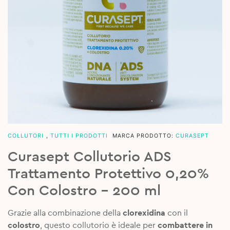
COLLUTORI
,
TUTTI I PRODOTTI
MARCA PRODOTTO:
CURASEPT
Curasept Collutorio ADS
Trattamento Protettivo 0,20%
Con Colostro – 200 ml
Grazie alla combinazione della
clorexidina
con il
colostro
, questo collutorio è ideale per
combattere in