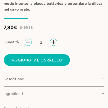
modo intenso la placca batterica e potenziare la difesa
nel cavo orale.
Original
Current
7,80
€
9,90
€
price
price
was:
is:
Quantità
9,90€.
7,80€.
AGGIUNGI AL CARRELLO
Descrizione
Ingredienti