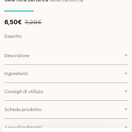
Original
Current
6,50
€
7,20
€
price
price
was:
is:
Esaurito
7,20€.
6,50€.
Descrizione
Ingredienti
Consigli di utilizzo
Scheda prodotto
Approfondimenti