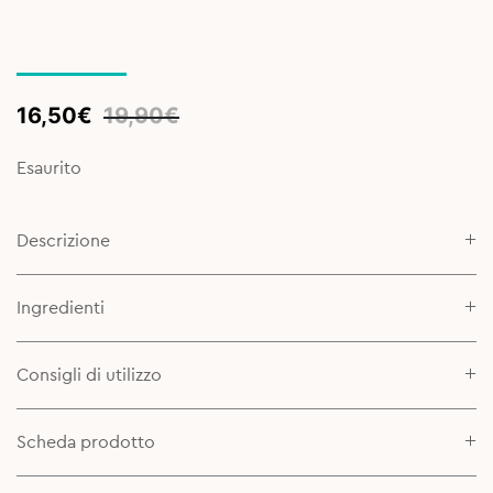
Original
Current
16,50
€
19,90
€
price
price
was:
is:
Esaurito
19,90€.
16,50€.
Descrizione
Ingredienti
Consigli di utilizzo
Scheda prodotto