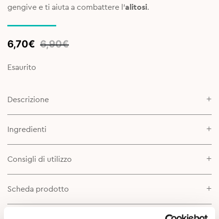
gengive e ti aiuta a combattere l’
alitosi
.
Original
Current
6,70
€
6,90
€
price
price
was:
is:
Esaurito
6,90€.
6,70€.
Descrizione
Ingredienti
Consigli di utilizzo
Scheda prodotto