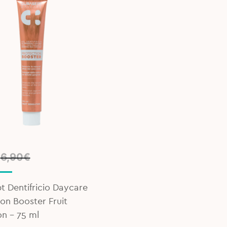
l
t
6,90
€
t Dentifricio Daycare
on Booster Fruit
on - 75 ml