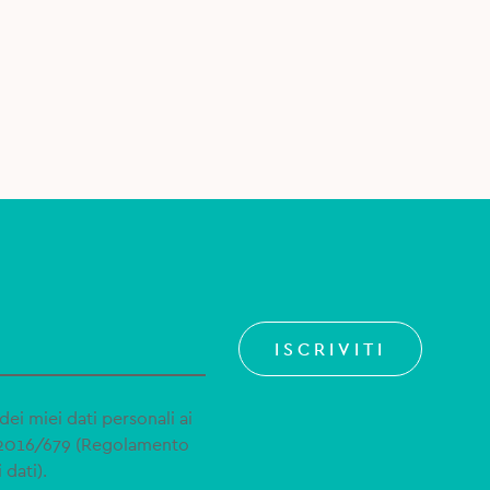
ISCRIVITI
dei miei dati personali ai
 2016/679 (Regolamento
 dati).