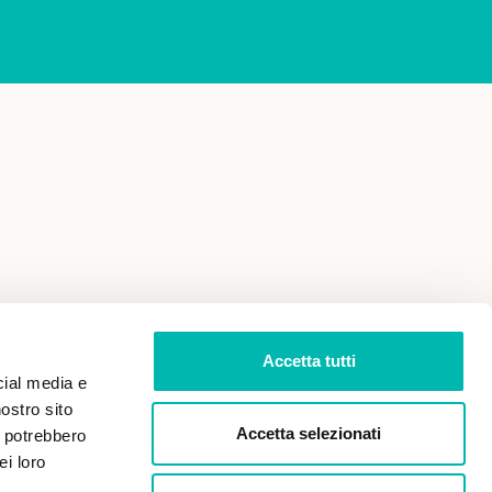
 VENDITA
PRIVACY POLICY
Accetta tutti
cial media e
nostro sito
Accetta selezionati
i potrebbero
ei loro