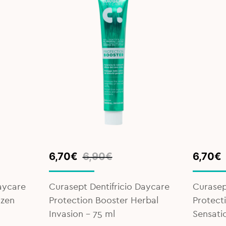
Original
Current
Origina
Curren
6,70
€
6,90
€
6,70
€
price
price
price
price
was:
is:
was:
is:
aycare
Curasept Dentifricio Daycare
Curasep
6,90€.
6,70€.
6,90€.
6,70€.
ozen
Protection Booster Herbal
Protecti
Invasion - 75 ml
Sensati