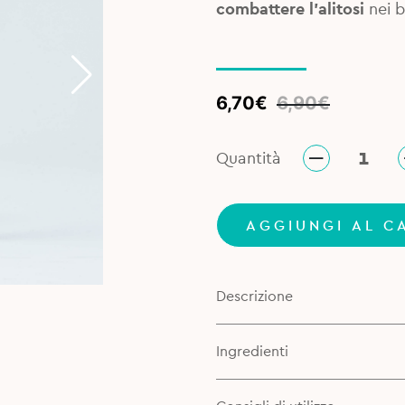
combattere l’alitosi
nei b
Original
Current
6,70
€
6,90
€
price
price
was:
is:
Quantità
6,90€.
6,70€.
AGGIUNGI AL C
Descrizione
Ingredienti