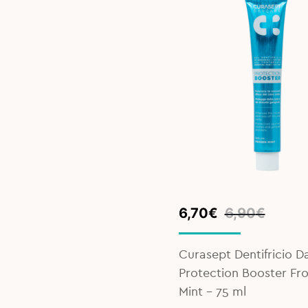
Original
Current
6,70
€
6,90
€
price
price
was:
is:
Curasept Dentifricio D
6,90€.
6,70€.
Protection Booster Fr
Mint - 75 ml