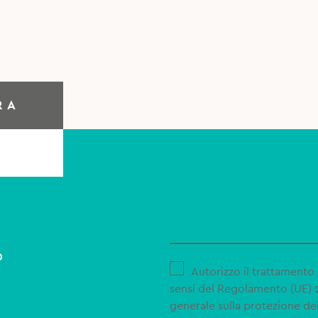
RA
o
Autorizzo il trattamento 
sensi del Regolamento (UE)
generale sulla protezione dei