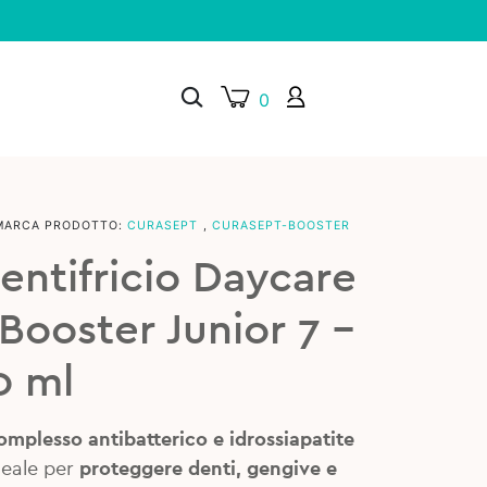
0
MARCA PRODOTTO:
CURASEPT
,
CURASEPT-BOOSTER
×
entifricio Daycare
Booster Junior 7 –
0 ml
omplesso antibatterico e idrossiapatite
deale per
proteggere denti, gengive e