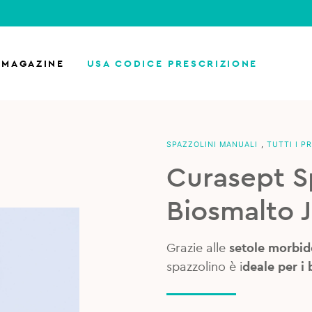
MAGAZINE
USA CODICE PRESCRIZIONE
SPAZZOLINI MANUALI
,
TUTTI I P
Curasept S
Biosmalto J
Grazie alle
setole morbid
spazzolino è i
deale per i 