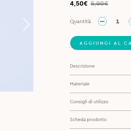
Original
Current
4,50
€
5,90
€
price
price
was:
is:
Quantità
5,90€.
4,50€.
AGGIUNGI AL C
Descrizione
Materiale
Consigli di utilizzo
Scheda prodotto