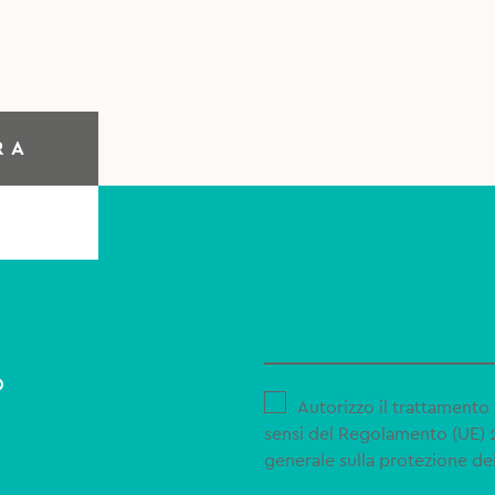
RA
o
Autorizzo il trattamento 
sensi del Regolamento (UE)
generale sulla protezione dei