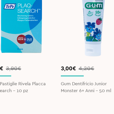
inal
ent
Original
Current
€
3,90
€
3,00
€
4,20
€
e
e
price
price
was:
is:
Pastiglie Rivela Placca
Gum Dentifricio Junior
€.
€.
4,20€.
3,00€.
earch - 10 pz
Monster 6+ Anni – 50 ml