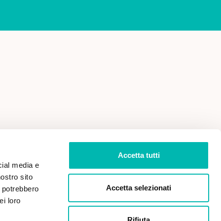
 VENDITA
PRIVACY POLICY
Accetta tutti
cial media e
nostro sito
Accetta selezionati
i potrebbero
ei loro
Rifiuta