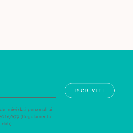
ISCRIVITI
dei miei dati personali ai
 2016/679 (Regolamento
 dati).