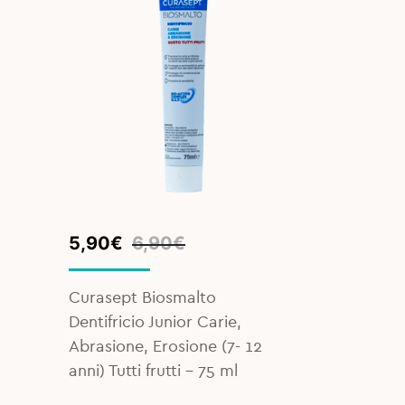
Original
Current
5,90
€
6,90
€
price
price
was:
is:
Curasept Biosmalto
6,90€.
5,90€.
Dentifricio Junior Carie,
Abrasione, Erosione (7- 12
anni) Tutti frutti – 75 ml