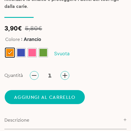
dalla carie
.
Original
Current
3,90
€
5,80
€
price
price
: Arancio
Colore
was:
is:
5,80€.
3,90€.
Svuota
Quantità
AGGIUNGI AL CARRELLO
Descrizione