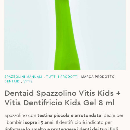
SPAZZOLINI MANUALI
,
TUTTI I PRODOTTI
MARCA PRODOTTO:
DENTAID
,
VITIS
Dentaid Spazzolino Vitis Kids +
Vitis Dentifricio Kids Gel 8 ml
Spazzolino con
testina piccola e arrotondata
ideale per
i bambini
sopra i 3 anni
. Il dentifricio è indicato per
rinforzare lo smalto e proteggere i denti dei tuoi figli