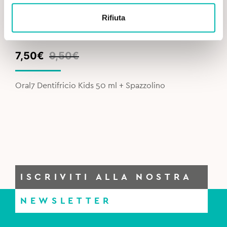
Rifiuta
Original
Current
7,50
€
9,50
€
price
price
was:
is:
Oral7 Dentifricio Kids 50 ml + Spazzolino
9,50€.
7,50€.
ISCRIVITI ALLA NOSTRA
NEWSLETTER