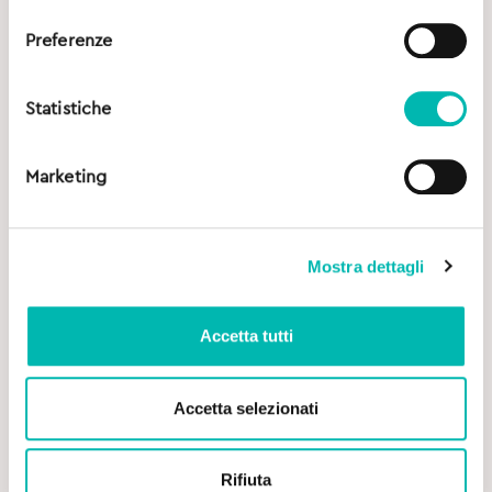
consenso
Preferenze
Statistiche
Marketing
Mostra dettagli
Accetta tutti
Accetta selezionati
Rifiuta
Original
Current
9,00
€
11,00
€