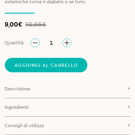
sistemiche come il diabete o se fumi.
Original
Current
9,00
€
10,05
€
price
price
was:
is:
Quantità
10,05€.
9,00€.
AGGIUNGI AL CARRELLO
Descrizione
Ingredienti
Consigli di utilizzo