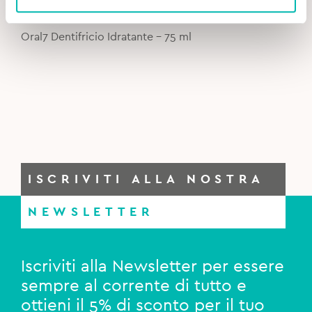
price
price
was:
is:
Oral7 Dentifricio Idratante – 75 ml
11,00€.
9,00€.
ISCRIVITI ALLA NOSTRA
NEWSLETTER
Iscriviti alla Newsletter per essere
sempre al corrente di tutto e
ottieni il 5% di sconto per il tuo