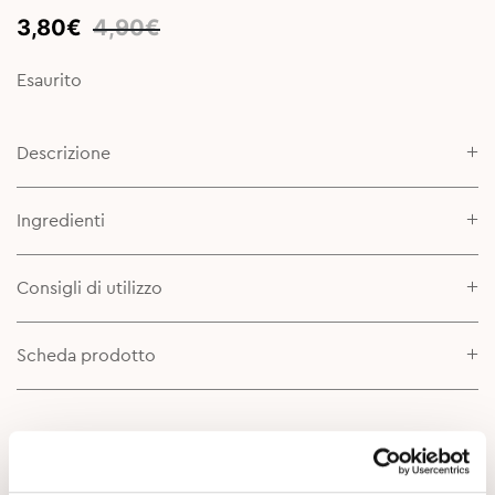
Original
Current
3,80
€
4,90
€
price
price
was:
is:
Esaurito
4,90€.
3,80€.
Descrizione
Ingredienti
Consigli di utilizzo
Scheda prodotto