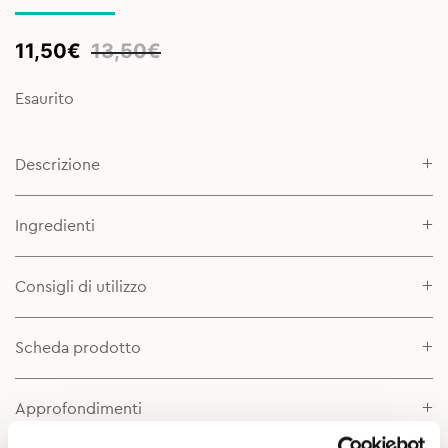
Original
Current
11,50
€
13,50
€
price
price
was:
is:
Esaurito
13,50€.
11,50€.
Descrizione
Ingredienti
Consigli di utilizzo
Scheda prodotto
Approfondimenti