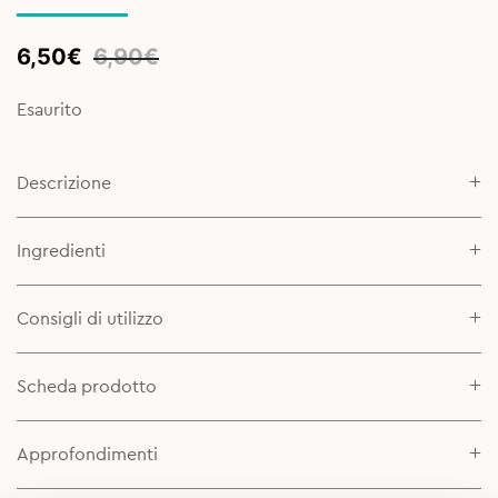
Original
Current
6,50
€
6,90
€
price
price
was:
is:
Esaurito
6,90€.
6,50€.
Descrizione
Ingredienti
Consigli di utilizzo
Scheda prodotto
Approfondimenti