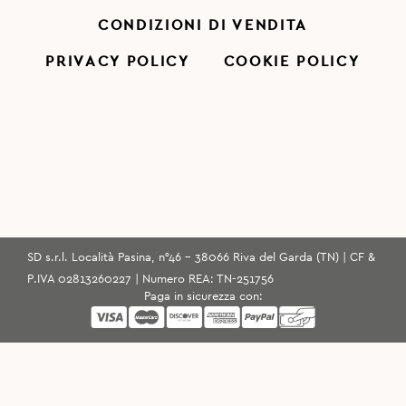
CONDIZIONI DI VENDITA
PRIVACY POLICY
COOKIE POLICY
SD s.r.l. Località Pasina, n°46 - 38066 Riva del Garda (TN) | CF &
P.IVA 02813260227 | Numero REA: TN-251756
Paga in sicurezza con: