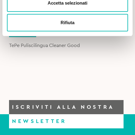
Accetta selezionati
Rifiuta
Original
Current
4,90
€
5,90
€
price
price
was:
is:
TePe Puliscilingua Cleaner Good
5,90€.
4,90€.
ISCRIVITI ALLA NOSTRA
NEWSLETTER