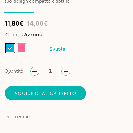
suo design compatto e sottile.
Original
Current
11,80
€
14,00
€
price
price
: Azzurro
Colore
was:
is:
14,00€.
11,80€.
Svuota
Quantità
AGGIUNGI AL CARRELLO
Descrizione