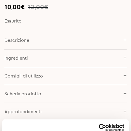
Original
Current
10,00
€
12,00
€
price
price
was:
is:
Esaurito
12,00€.
10,00€.
Descrizione
Ingredienti
Consigli di utilizzo
Scheda prodotto
Approfondimenti