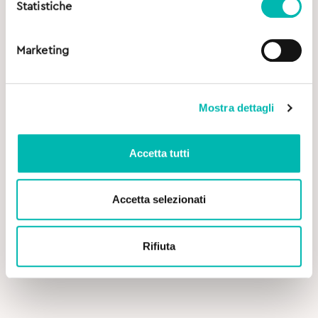
Statistiche
Marketing
Mostra dettagli
Accetta tutti
Accetta selezionati
Original
Current
14,00
€
16,00
€
price
price
was:
is:
Oral7 Collutorio Idratante – 500 ml
Rifiuta
16,00€.
14,00€.