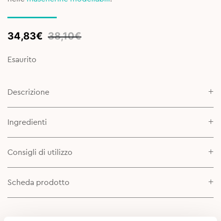
Original
Current
34,83
€
38,10
€
price
price
was:
is:
Esaurito
38,10€.
34,83€.
Descrizione
Ingredienti
Consigli di utilizzo
Scheda prodotto