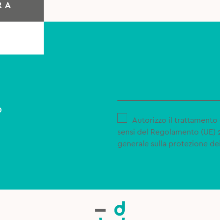
RA
o
Autorizzo il trattamento 
sensi del Regolamento (UE)
generale sulla protezione dei