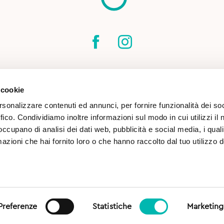
SPEDIZIONI
CONTATTI
CONDIZIONI DI
 cookie
COOKIE POLICY
rsonalizzare contenuti ed annunci, per fornire funzionalità dei so
ffico. Condividiamo inoltre informazioni sul modo in cui utilizzi il 
 occupano di analisi dei dati web, pubblicità e social media, i qual
azioni che hai fornito loro o che hanno raccolto dal tuo utilizzo d
(TN) | CF & P.IVA 02813260227 |
Preferenze
Statistiche
Marketing