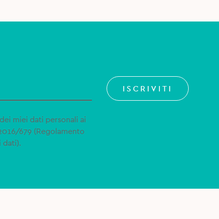
ISCRIVITI
dei miei dati personali ai
 2016/679 (Regolamento
 dati).