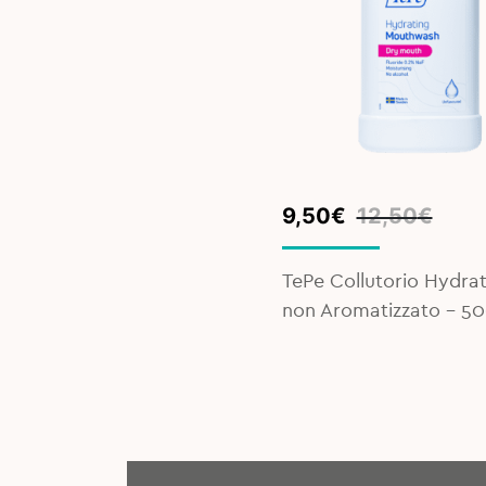
Original
Current
9,50
€
12,50
€
price
price
was:
is:
TePe Collutorio Hydrat
12,50€.
9,50€.
non Aromatizzato - 50