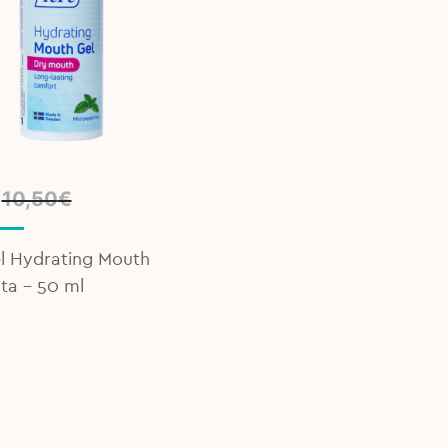
l
t
10,50
€
l Hydrating Mouth
.
nta - 50 ml