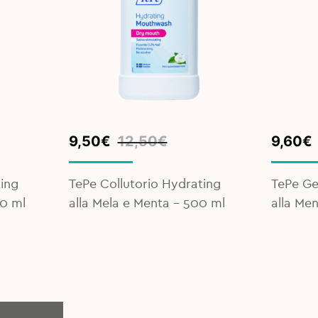
Original
Current
Origina
Curren
9,50
€
12,50
€
9,60
€
price
price
price
price
was:
is:
was:
is:
ing
TePe Collutorio Hydrating
TePe Ge
12,50€.
9,50€.
10,50€
9,60€.
0 ml
alla Mela e Menta - 500 ml
alla Me