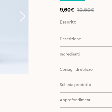
Original
Current
9,60
€
10,50
€
price
price
was:
is:
Esaurito
10,50€.
9,60€.
Descrizione
Ingredienti
Consigli di utilizzo
Scheda prodotto
Approfondimenti