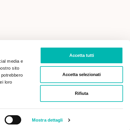
 VENDITA
PRIVACY POLICY
Accetta tutti
cial media e
nostro sito
Accetta selezionati
i potrebbero
ei loro
Rifiuta
Paga in sicurezza con:
Mostra dettagli