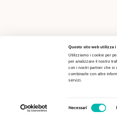
AREA PER PROFESSIONISTI
Questo sito web utilizza i
Utilizziamo i cookie per pe
per analizzare il nostro tra
con i nostri partner che si
combinarle con altre inform
servizi.
Selezione
SD s.r.l. Località Pasina, n°46 - 38066 Riva del Garda 
Necessari
del
Numero REA: TN-251756