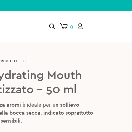
0
PRODOTTO:
TEPE
×
ydrating Mouth
izzato – 50 ml
nza aromi
è ideale per
un sollievo
ella bocca secca,
indicato soprattutto
ensibili.