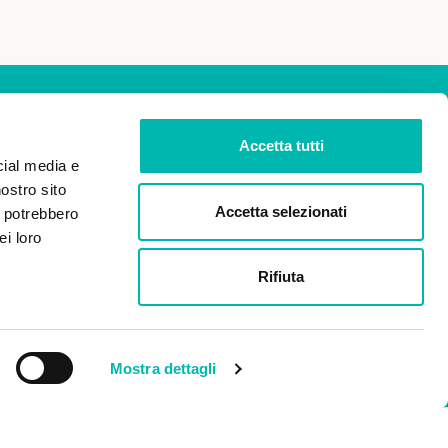
Accetta tutti
cial media e
nostro sito
ISCRIVITI
Accetta selezionati
i potrebbero
ei loro
dei miei dati personali ai
Rifiuta
 2016/679 (Regolamento
 dati).
Mostra dettagli