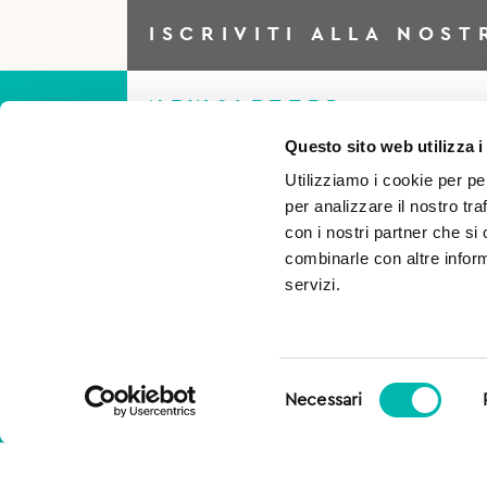
ISCRIVITI ALLA NOST
NEWSLETTER
Questo sito web utilizza i
Utilizziamo i cookie per pe
Iscriviti alla Newsletter per
per analizzare il nostro tra
essere sempre al corrente di
con i nostri partner che si
combinarle con altre inform
tutto e ottieni il 5% di scont
servizi.
per il tuo primo acquisto!
Selezione
Necessari
del
consenso