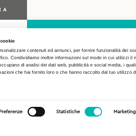
RA
 cookie
rsonalizzare contenuti ed annunci, per fornire funzionalità dei so
ffico. Condividiamo inoltre informazioni sul modo in cui utilizzi il 
 occupano di analisi dei dati web, pubblicità e social media, i qual
azioni che hai fornito loro o che hanno raccolto dal tuo utilizzo d
o
Autorizzo il trattamento 
sensi del Regolamento (UE)
generale sulla protezione dei
Preferenze
Statistiche
Marketing