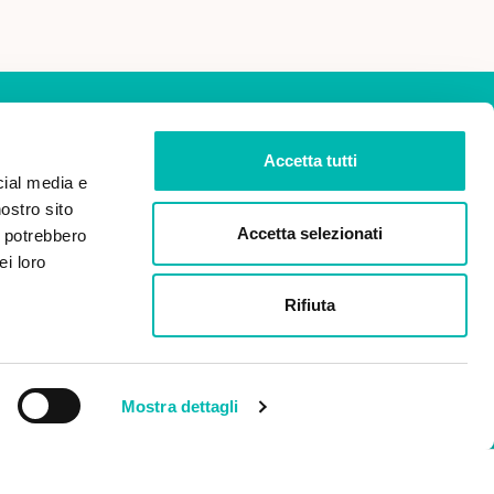
Accetta tutti
cial media e
nostro sito
ISCRIVITI
Accetta selezionati
i potrebbero
ei loro
dei miei dati personali ai
Rifiuta
 2016/679 (Regolamento
 dati).
Mostra dettagli