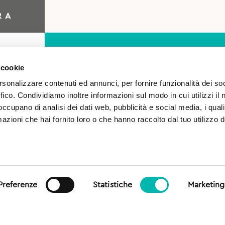
RA
 cookie
rsonalizzare contenuti ed annunci, per fornire funzionalità dei so
ffico. Condividiamo inoltre informazioni sul modo in cui utilizzi il 
 occupano di analisi dei dati web, pubblicità e social media, i qual
azioni che hai fornito loro o che hanno raccolto dal tuo utilizzo d
o
Autorizzo il trattamento 
sensi del Regolamento (UE)
generale sulla protezione dei
Preferenze
Statistiche
Marketing