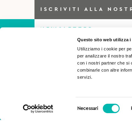
ISCRIVITI ALLA NOST
NEWSLETTER
Questo sito web utilizza i
Utilizziamo i cookie per pe
Iscriviti alla Newsletter per
per analizzare il nostro tra
essere sempre al corrente di
con i nostri partner che si
combinarle con altre inform
tutto e ottieni il 5% di scont
servizi.
per il tuo primo acquisto!
Selezione
Necessari
del
consenso