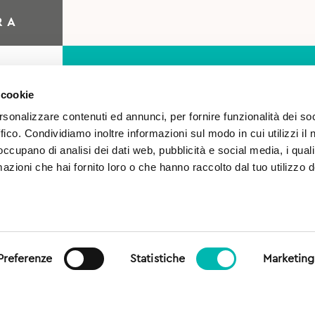
RA
 cookie
rsonalizzare contenuti ed annunci, per fornire funzionalità dei so
ffico. Condividiamo inoltre informazioni sul modo in cui utilizzi il 
 occupano di analisi dei dati web, pubblicità e social media, i qual
azioni che hai fornito loro o che hanno raccolto dal tuo utilizzo d
o
Autorizzo il trattamento 
sensi del Regolamento (UE)
generale sulla protezione dei
Preferenze
Statistiche
Marketing