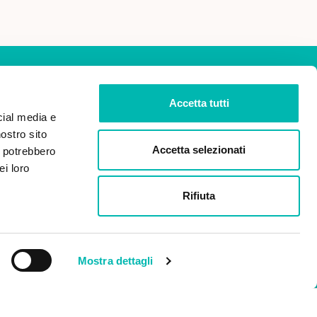
Accetta tutti
cial media e
nostro sito
ISCRIVITI
Accetta selezionati
i potrebbero
ei loro
dei miei dati personali ai
Rifiuta
 2016/679 (Regolamento
 dati).
Mostra dettagli