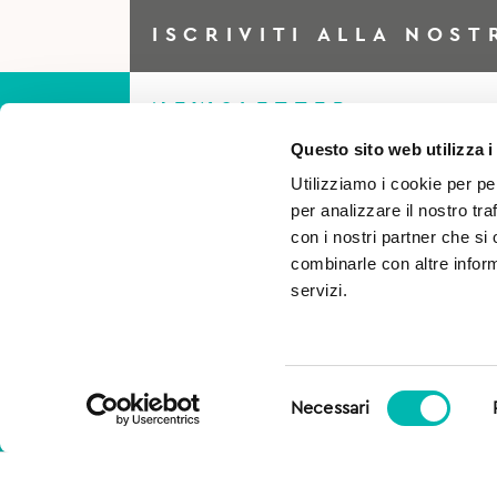
ISCRIVITI ALLA NOST
NEWSLETTER
Questo sito web utilizza i
Utilizziamo i cookie per pe
Iscriviti alla Newsletter per
per analizzare il nostro tra
essere sempre al corrente di
con i nostri partner che si
combinarle con altre inform
tutto e ottieni il 5% di scont
servizi.
per il tuo primo acquisto!
Selezione
Necessari
del
consenso